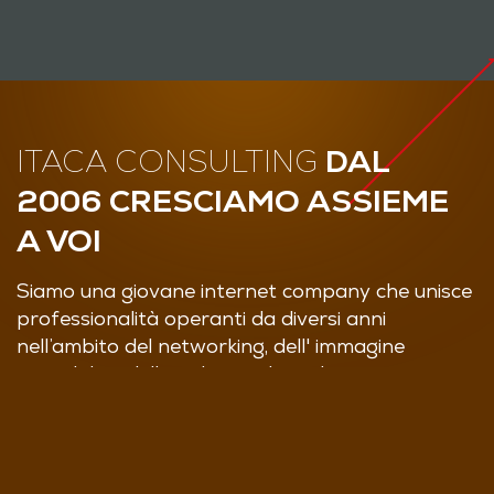
ITACA CONSULTING
DAL
2006 CRESCIAMO ASSIEME
A VOI
Siamo una giovane internet company che unisce
professionalità operanti da diversi anni
nell’ambito del networking, dell' immagine
aziendale e dello sviluppo di applicativi, nata con
l’obiettivo di supportare le imprese nei processi
di sviluppo in contesti nazionali e internazionali
sempre più competitivi e in cui i modelli di
business tradizionali non garantiscono più da soli