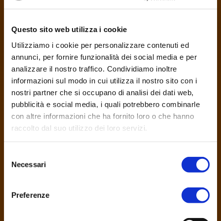
Questo sito web utilizza i cookie
Utilizziamo i cookie per personalizzare contenuti ed
annunci, per fornire funzionalità dei social media e per
analizzare il nostro traffico. Condividiamo inoltre
informazioni sul modo in cui utilizza il nostro sito con i
nostri partner che si occupano di analisi dei dati web,
pubblicità e social media, i quali potrebbero combinarle
con altre informazioni che ha fornito loro o che hanno
raccolto dal suo utilizzo dei loro servizi.
S
Necessari
e
Itaca Consulting accompagna le PMI
l
nello sviluppo delle proprie strategie di
e
Preferenze
business, accrescendone il potenziale
z
attraverso il WEB e le nuove tecnologie
i