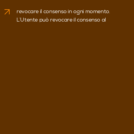
revocare il consenso in ogni momento.
L’Utente può revocare il consenso al
trattamento dei propri Dati Personali
precedentemente espresso.
opporsi al trattamento dei propri Dati.
L’Utente può opporsi al trattamento dei
propri Dati quando esso avviene su una base
giuridica diversa dal consenso. Ulteriori
dettagli sul diritto di opposizione sono indicati
nella sezione sottostante.
accedere ai propri Dati. L’Utente ha diritto ad
ottenere informazioni sui Dati trattati dal
Titolare, su determinati aspetti del